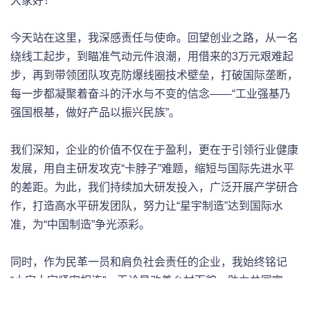
大家好！
今天站在这里，我深感责任与使命。回望创业之路，从一名
绕线工起步，到瞄准气动元件浪潮，用借来的3万元艰难起
步，再到带领团队攻克防爆线圈技术壁垒，打破国际垄断，
每一步都凝聚着奋斗的汗水与不变的信念——“工业强基乃
强国根基，做好产品以振兴民族”。
我们深知，企业的价值不仅在于盈利，更在于引领行业健康
发展，用自主研发攻克“卡脖子”难题，缩短与国际先进水平
的差距。为此，我们持续加大研发投入，广泛开展产学研合
作，打造高水平研发团队，努力让“星宇制造”达到国际水
准，为“中国制造”争光添彩。
同时，作为民革一员和肩负社会责任的企业，我始终铭记
“小家大家紧密相连”。无论是改善乡村面貌、助力共同富
裕，还是支持教育文化、促进两岸交流，我们都将尽己所能