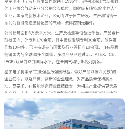
星宇电子（宁波）有限公司始创于1995年，是中国液压气动密封
件工业协会气动专业分会副会长单位，国家级专精特新“小巨人”
企业，国家高新技术企业，公司专注于自主研发、生产和销售一
系列为智能制造装备配套的气动、流体控制元器件。
公司建筑面积6万余平方米，生产及检测等设备近千台。产品累计
取得国内、外专利170余项，其中授权发明专利30余项，软件著
作权10余件，已主持或参与国家及行业等标准10余项。自有品牌
畅销国内与全球80多个国家，多项产品已通过UL、ATEX、CE、
IECEx认证并达到国际水平，在全国气动行业名列前茅。
星宇电子将秉承“工业强基乃强国根基，做好产品以振兴民族”的
企业使命，以及严谨、创新的企业理念，对产品质量保持高水
准、高要求，在智能制造行业做精做专，为相关产业提供更优质
的产品，走出一条由加工制造到智能制造，由要素驱动到价值创
造的发展之路。