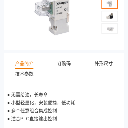
产品简介
订购码
外形尺寸
技术参数
系
XY-10A
XY-10A
XY-10A
*XY-10
● 无需给油，长寿命
列
H
X
D
AR
● 小型轻量化，安装便捷，低功耗
使
用
● 多个任意组合集成控制
压
力
● 适合PLC直接输出控制
0-0.7
0-0.7
0-0.7
0-0.7
范
围