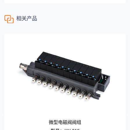
M
Pa
阀
口
相关产品
尺
0.7
0.5
0.7
1.0
寸
m
m
使
用
经 40μm 滤芯过滤过的压缩空气
介
质
环
境
温
度
及
-5~50（但未冻结）
介
质
温
度
℃
响
应
O
OF
O
OF
O
OF
O
OF
时
N：
F
：
N
：
F
：
N
：
F
：
N
：
F
：
间
微型电磁阀阀组
6
5
7
6
7
6
6
5
m