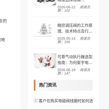
（2026版）
2026-06-22
阅读次
数：102
生的
精控调压阀的工作原
理、技术特点及行业
应用
2025-05-14
阅读次
效地
数：156
可靠气动执行器选型
指南：为何星宇电子
备受青睐？
2026-06-18
阅读次
数：147
热门资讯
①
客户在购买电磁阀线圈时如何选型？