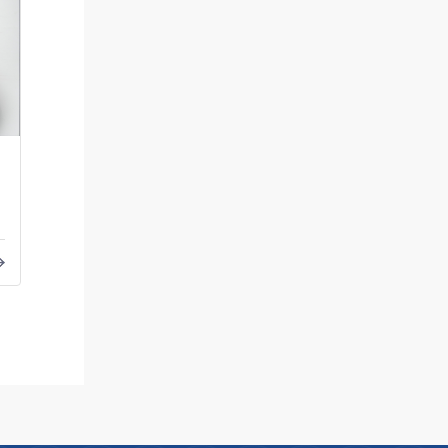
星宇电子电气比例阀V3.1全新
真空发生器定
发布
的技术优势与
每一次迭代，都源于对客户需
随着工业自动
求的深度聆听。上一代产品以稳定
性化方向深度演
可靠的品质服务了众多...
作为实现高效抓取、
2026-05-14
2026-05-29