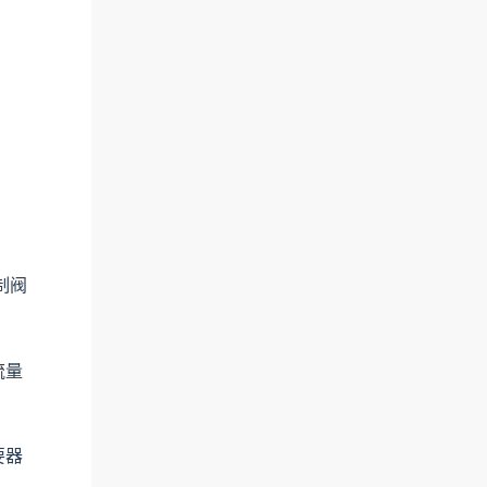
制阀
流量
要器