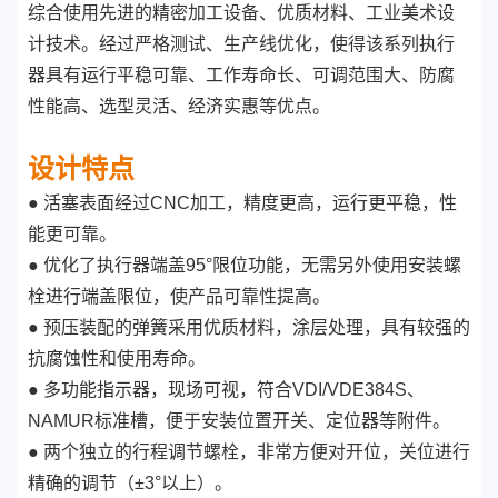
RATE 单作用执行器输出力矩
综合使用先进的精密加工设备、优质材料、工业美术设
气源克服弹簧输出力矩
计技术。经过严格测试、生产线优化，使得该系列执行
气源压
2.5B
弹簧输
3Bar
4Bar
5Bar
6Bar
7Bar
8Bar
力
ar
出扭矩
器具有运行平稳可靠、工作寿命长、可调范围大、防腐
9
9
9
9
9
9
9
0°
0°
0°
0°
0°
0°
0°
90°
0°
性能高、选型灵活、经济实惠等优点。
0
°
0°
0°
0°
0°
0°
0°
型
弹簧
号
根数
开
结
开
结
开
结
开
结
开
结
开
结
开
结
开
结
始
束
始
束
始
束
始
束
始
束
始
束
始
束
始
束
设计特点
5.
3.
7.
5.
5
6.2
4.3
7
8
6
7
● 活塞表面经过CNC加工，精度更高，运行更平稳，性
1
4.
2.
6.
4.
8.
6
0.
7.4
5.0
9
5
9
5
5
能更可靠。
9
1
1
● 优化了执行器端盖95°限位功能，无需另外使用安装螺
4.
1.
6.
3.
9.
7.
7
4.
0.
8.6
5.9
0
3
0
3
8
3
栓进行端盖限位，使产品可靠性提高。
0
4
1
1
1
5.
2.
9.
6.
9.
● 预压装配的弹簧采用优质材料，涂层处理，具有较强的
8
3.
7.
4.
9.9
6.7
2
0
2
0
1
2
2
1
抗腐蚀性和使用寿命。
SA
1
1
1
2
1
52
4.
0.
8.
4.
7.
11.
● 多功能指示器，现场可视，符合VDI/VDE384S、
9
2.
6.
2.
0.
6.
7.6
3
8
3
8
9
1
3
3
8
3
8
NAMUR标准槽，便于安装位置开关、定位器等附件。
1
1
1
1
1
7.
3.
6.
12.
10
1.
5.
1.
9.
5.
8.5
● 两个独立的行程调节螺栓，非常方便对开位，关位进行
4
6
7
4
5
5
6
5
6
精确的调节
（
±3°以上）。
1
1
1
1
1
2
1
6.
2.
5.
13.