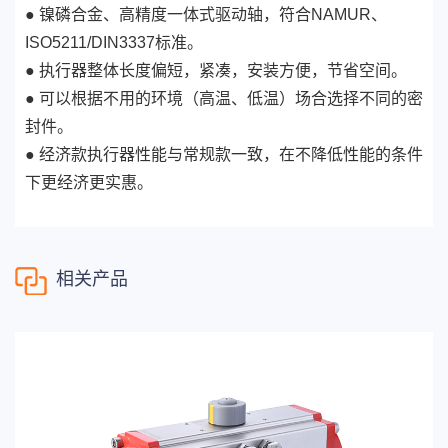
11
0.
4.
0.
8.
4.
2.
8.
9.3
6
3
4
6
● 镍磷合金、高精度一体式驱动轴，符合NAMUR、
6
6
4
6
3
6
3
1
1
1
2
1
ISO5211/DIN3337标准。
9.
4.
9.
14.
10.
12
3.
7.
2.
1.
7.
7
2
1
8
2
8
8
2
8
1
● 执行器整体长度偏短，紧凑，安装方便，节省空间。
1
1
1
2
1
7.
10.
● 可以根据不用的环境（高温、低温）场合选择不同的密
5
1.
0.
1.
2.
4.
6.8
7
4
4
5
4
3
9
封件。
1
1
2
1
2
2
5.
9.
12.
6
0.
3.
0.
6.
8.
3.
8.2
● 经济款执行器性能与常规款一致，在不降低性能的条件
7
3
5
1
6
9
6
3
9
下更经济更实惠。
1
1
1
2
2
8.
3.
7.
14.
7
2.
9.
4.
6.
1.
9.6
6
6
2
6
5
5
5
8
9
1
1
1
2
1
3
2
4
3
5.
16.
10.
8
0.
8.
2.
5.
9.
2.
7.
0.
4.
1
7
9
9
2
4
5
8
8
0
1
3
SA
相关产品
63
1
1
2
1
3
2
3
3
18.
12.
9
6.
0.
4.
7.
1.
4.
8.
2.
8
3
8
4
1
7
4
9
7
2
2
1
3
2
3
3
4
3
1.
8.
20.
13.
10
2.
5.
0.
2.
7.
0.
4.
7.
4
2
9
7
8
6
0
8
3
1
7
4
2
1
2
2
3
2
4
3
22.
15.
11
1.
3.
8.
0.
6.
8.
3.
5.
9
0
5
5
7
7
0
0
3
3
2
1
2
1
3
2
4
3
25.
16.